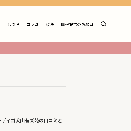
ム
しつけ
コラム
柴犬
情報提供のお願い
ンディゴ犬山有楽苑の口コミと