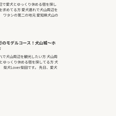
周辺で愛犬とゆっくり休める宿を探し
を求めてる方 愛犬連れで犬山周辺を
。 ワタシの第二の地元 愛知県犬山の
行のモデルコース！犬山城～ホ
ド
れで犬山周辺を観光したい方 犬山周
とゆっくり休める宿を探してる方 犬
柴犬Lover柴田です。 先日、愛犬