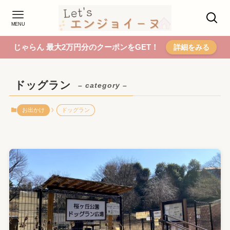
MENU
じゃらん 最大2万円分のクーポンをGET！
詳細をみる
ドッグラン
– category –
お出かけ
ドッグラン