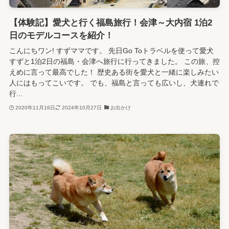
【体験記】愛犬と行く福島旅行！会津～大内宿 1泊2
日のモデルコースを紹介！
こんにちワン! すずママです。 先日Go Toトラベルを使って愛犬
すずと1泊2日の福島・会津へ旅行に行ってきました。 この旅、控
えめに言って最高でした！ 歴史ある街を愛犬と一緒に楽しみたい
人にはもってこいです。 でも、福島と言っても広いし、犬連れで
行...
2020年11月16日
2024年10月27日
お出かけ