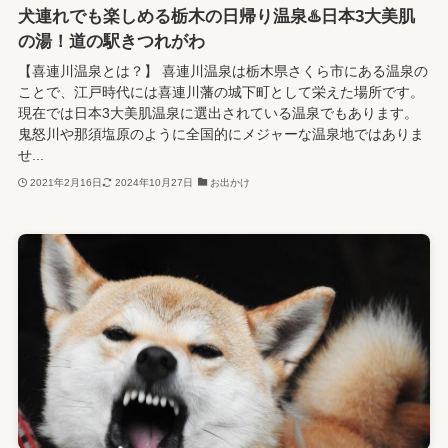
犬連れでも楽しめる栃木の日帰り温泉♨️日本3大美肌
の湯！道の駅きつれがわ
【喜連川温泉とは？】 喜連川温泉は栃木県さくら市にある温泉の
ことで、江戸時代には喜連川藩の城下町として栄えた場所です。
現在では日本3大美肌温泉に選出されている温泉でもあります。
鬼怒川や那須塩原のように全国的にメジャーな温泉地ではありま
せ...
2021年2月16日
2024年10月27日
お出かけ