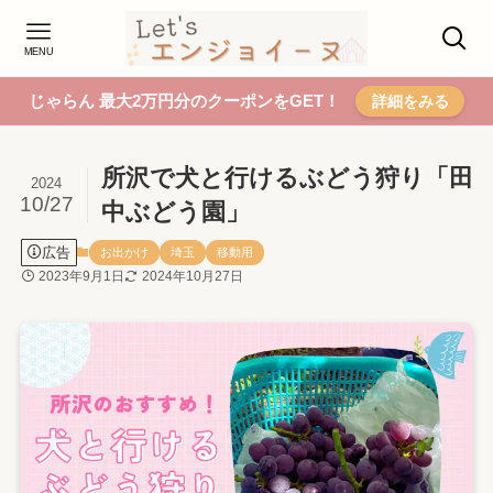
MENU
じゃらん 最大2万円分のクーポンをGET！
詳細をみる
所沢で犬と行けるぶどう狩り「田
2024
10/27
中ぶどう園」
広告
お出かけ
埼玉
移動用
2023年9月1日
2024年10月27日