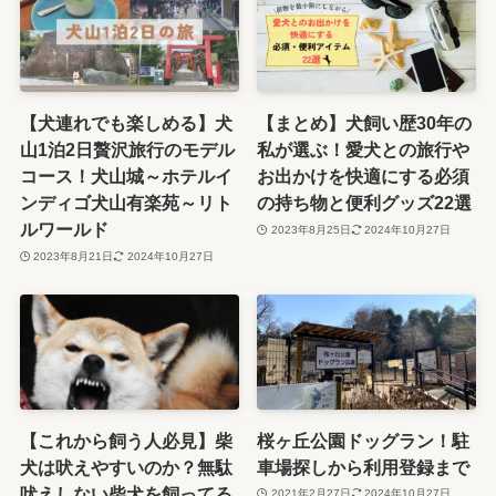
【犬連れでも楽しめる】犬
【まとめ】犬飼い歴30年の
山1泊2日贅沢旅行のモデル
私が選ぶ！愛犬との旅行や
コース！犬山城～ホテルイ
お出かけを快適にする必須
ンディゴ犬山有楽苑～リト
の持ち物と便利グッズ22選
ルワールド
2023年8月25日
2024年10月27日
2023年8月21日
2024年10月27日
【これから飼う人必見】柴
桜ヶ丘公園ドッグラン！駐
犬は吠えやすいのか？無駄
車場探しから利用登録まで
吠えしない柴犬を飼ってる
2021年2月27日
2024年10月27日